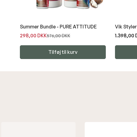
Summer Bundle - PURE ATTITUDE
Vik Style
298,00 DKK
Normal
1.398,00
576,00 DKK
Udsalgspris
Normal
pris
pris
Tilføj til kurv