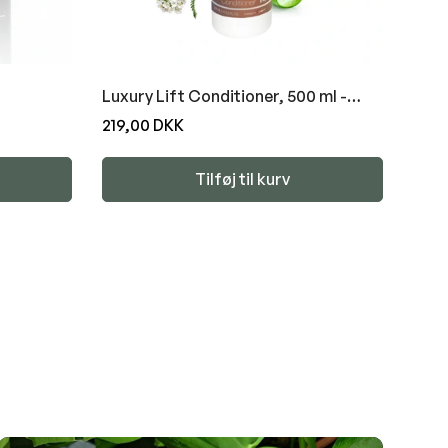
Luxury Lift Conditioner, 500 ml -
PURE ATTITUDE
Normal
219,00 DKK
pris
Tilføj til kurv