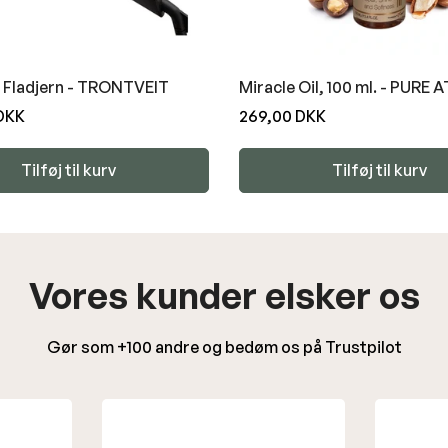
r Fladjern - TRONTVEIT
Miracle Oil, 100 ml. - PURE
 DKK
Normal
269,00 DKK
pris
Tilføj til kurv
Tilføj til kurv
Vores kunder elsker os
Gør som +100 andre og bedøm os på Trustpilot