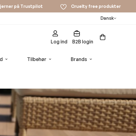
tjerner på Trustpilot
Cruelty free produkter
Dansk
Log ind
B2B login
d
Tilbehør
Brands