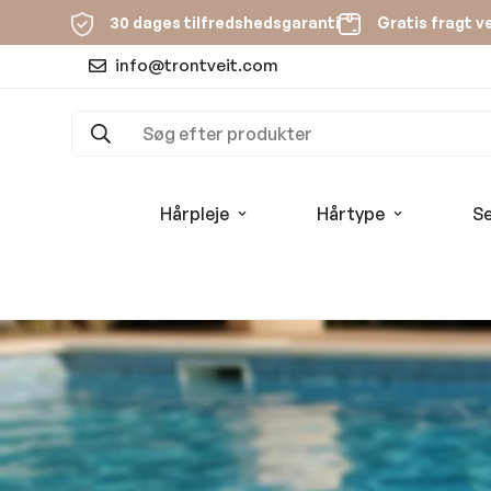
Gratis fragt v
30 dages tilfredshedsgaranti
info@trontveit.com
Søg efter produkter
Hårpleje
Hårtype
Se