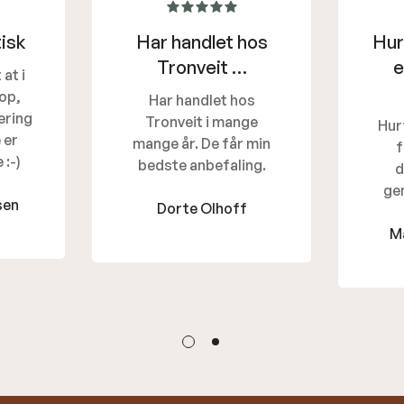
isk
Har handlet hos
Hur
Tronveit …
e
at i
op,
Har handlet hos
ering
Tronveit i mange
Hur
 er
mange år. De får min
f
 :-)
bedste anbefaling.
d
ge
sen
Dorte Olhoff
M