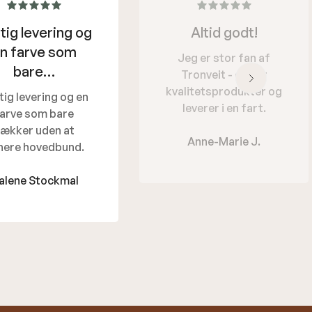
tig levering og
Altid godt!
n farve som
Jeg er stor fan af
bare…
Tronveit - de har
kvalitetsprodukter og
tig levering og en
leverer i en fart.
arve som bare
ækker uden at
Anne-Marie J.
nere hovedbund.
alene Stockmal