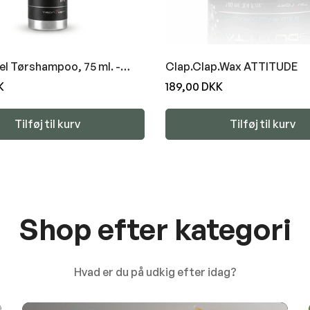
el Tørshampoo, 75 ml. -
Clap.Clap.Wax ATTITUDE
E
K
Normal
189,00 DKK
pris
Tilføj til kurv
Tilføj til kurv
Shop efter kategori
Hvad er du på udkig efter idag?