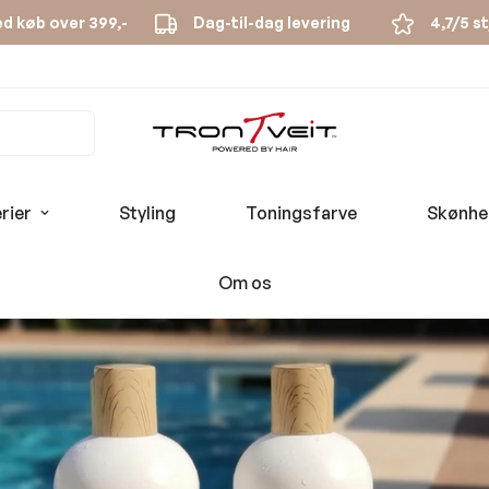
ed køb over 399,-
Dag-til-dag levering
4,7/5 s
rier
Styling
Toningsfarve
Skønhe
Om os