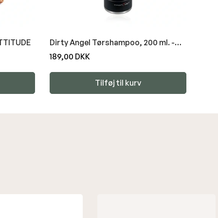
 ATTITUDE
Dirty Angel Tørshampoo, 200 ml. -
ATTITUDE
Normal
189,00 DKK
pris
Tilføj til kurv