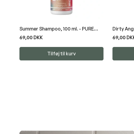
Summer Shampoo, 100 ml. - PURE
Dirty Ang
ATTITUDE
ATTITUD
Normal
69,00 DKK
Normal
69,00 DK
pris
pris
Tilføj til kurv