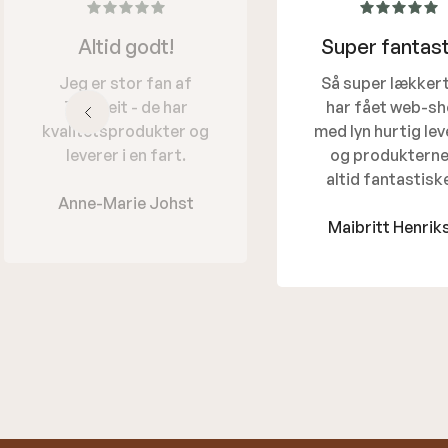
Altid godt!
Super fantast
Jeg er stor fan af
Så super lækkert 
Tronveit - de har
har fået web-sh
kvalitetsprodukter og
med lyn hurtig lev
leverer i en fart.
og produkterne
altid fantastiske
Anne-Marie Johst
Maibritt Henrik